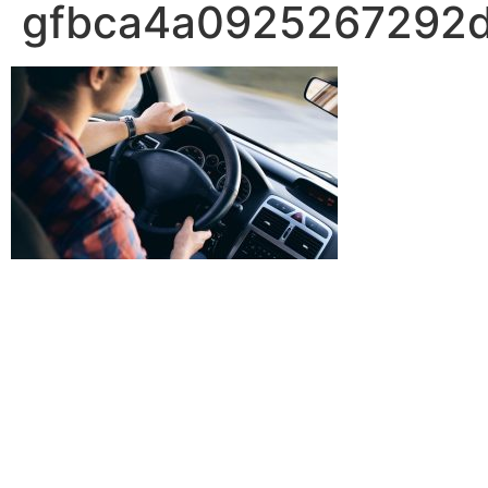
gfbca4a0925267292